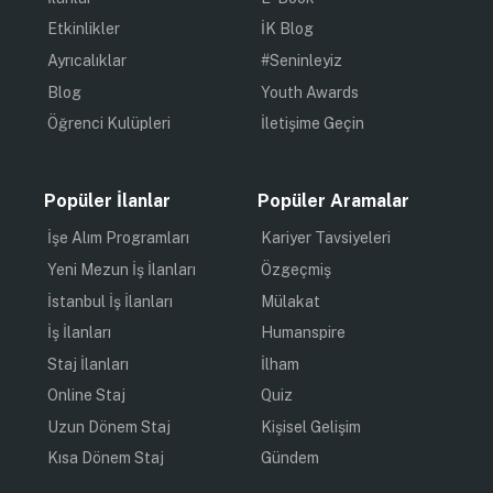
Etkinlikler
İK Blog
Ayrıcalıklar
#Seninleyiz
Blog
Youth Awards
Öğrenci Kulüpleri
İletişime Geçin
Popüler İlanlar
Popüler Aramalar
İşe Alım Programları
Kariyer Tavsiyeleri
Yeni Mezun İş İlanları
Özgeçmiş
İstanbul İş İlanları
Mülakat
İş İlanları
Humanspire
Staj İlanları
İlham
Online Staj
Quiz
Uzun Dönem Staj
Kişisel Gelişim
Kısa Dönem Staj
Gündem