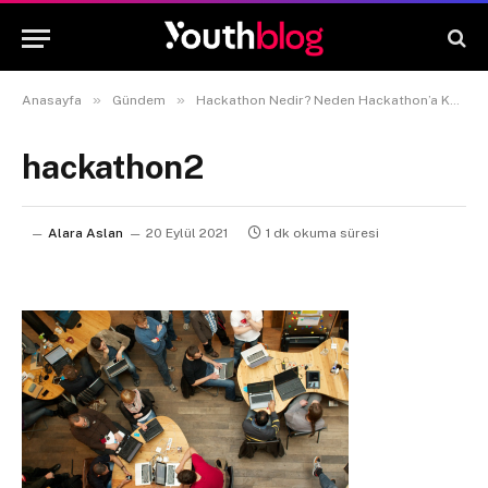
»
»
Anasayfa
Gündem
Hackathon Nedir? Neden Hackathon’a Katılmalısın?
hackathon2
Alara Aslan
20 Eylül 2021
1 dk okuma süresi