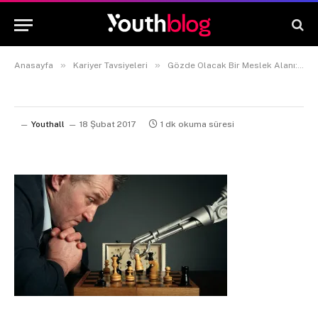
»
»
Anasayfa
Kariyer Tavsiyeleri
Gözde Olacak Bir Meslek Alanı: Yapay Zeka Teknolojisi
Youthall
18 Şubat 2017
1 dk okuma süresi