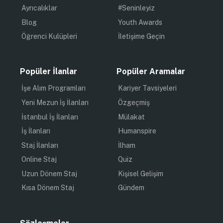
Ayrıcalıklar
#Seninleyiz
Blog
Youth Awards
Öğrenci Kulüpleri
İletişime Geçin
Popüler İlanlar
Popüler Aramalar
İşe Alım Programları
Kariyer Tavsiyeleri
Yeni Mezun İş İlanları
Özgeçmiş
İstanbul İş İlanları
Mülakat
İş İlanları
Humanspire
Staj İlanları
İlham
Online Staj
Quiz
Uzun Dönem Staj
Kişisel Gelişim
Kısa Dönem Staj
Gündem