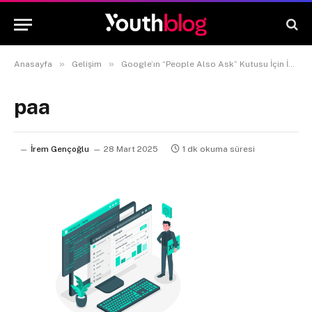
»
»
Anasayfa
Gelişim
Google’ın “People Also Ask” Kutusu İçin İçerik Optimizasyonu Nasıl Yapılır?
paa
İrem Gençoğlu
28 Mart 2025
1 dk okuma süresi