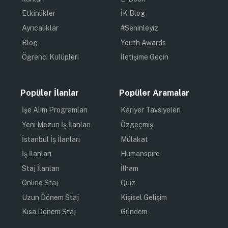
Etkinlikler
İK Blog
Ayrıcalıklar
#Seninleyiz
Blog
Youth Awards
Öğrenci Kulüpleri
İletişime Geçin
Popüler İlanlar
Popüler Aramalar
İşe Alım Programları
Kariyer Tavsiyeleri
Yeni Mezun İş İlanları
Özgeçmiş
İstanbul İş İlanları
Mülakat
İş İlanları
Humanspire
Staj İlanları
İlham
Online Staj
Quiz
Uzun Dönem Staj
Kişisel Gelişim
Kısa Dönem Staj
Gündem