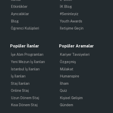
Etkinlikler
İK Blog
Ayrıcalıklar
#Seninleyiz
Blog
Youth Awards
Öğrenci Kulüpleri
İletişime Geçin
Popüler İlanlar
Popüler Aramalar
İşe Alım Programları
Kariyer Tavsiyeleri
Yeni Mezun İş İlanları
Özgeçmiş
İstanbul İş İlanları
Mülakat
İş İlanları
Humanspire
Staj İlanları
İlham
Online Staj
Quiz
Uzun Dönem Staj
Kişisel Gelişim
Kısa Dönem Staj
Gündem