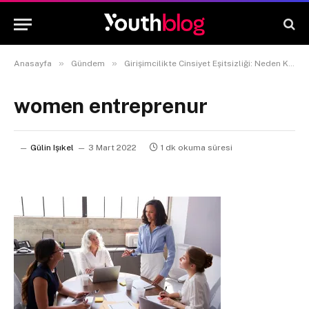
»
»
Anasayfa
Gündem
Girişimcilikte Cinsiyet Eşitsizliği: Neden Kadın Girişimci Sayısı Daha Az?
women entreprenur
Gülin Işıkel
3 Mart 2022
1 dk okuma süresi