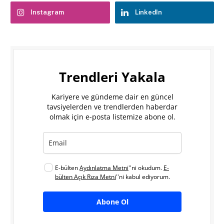
Instagram
LinkedIn
Trendleri Yakala
Kariyere ve gündeme dair en güncel
tavsiyelerden ve trendlerden haberdar
olmak için e-posta listemize abone ol.
E-bülten
Aydınlatma Metni
''ni okudum.
E-
bülten Açık Rıza Metni
''ni kabul ediyorum.
Abone Ol