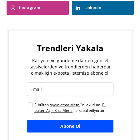
Instagram
LinkedIn
Trendleri Yakala
Kariyere ve gündeme dair en güncel
tavsiyelerden ve trendlerden haberdar
olmak için e-posta listemize abone ol.
E-bülten
Aydınlatma Metni
''ni okudum.
E-
bülten Açık Rıza Metni
''ni kabul ediyorum.
Abone Ol