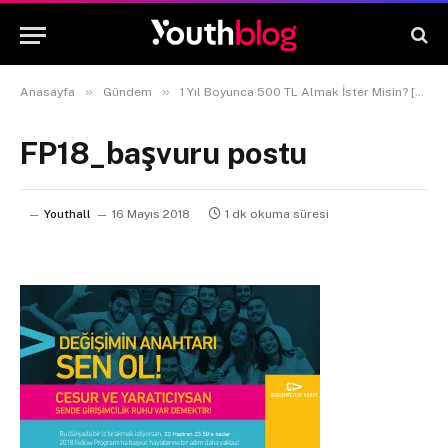
»
»
Anasayfa
Gündem
1 Yıl Boyunca 500 TL Almak İster Misin? [Girişimcilik Vakfı Fellow 2018]
FP18_başvuru postu
Youthall
16 Mayıs 2018
1 dk okuma süresi