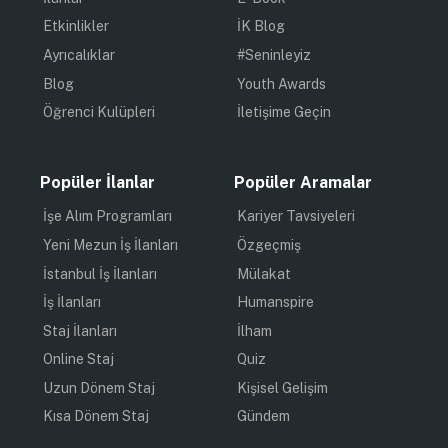
Etkinlikler
İK Blog
Ayrıcalıklar
#Seninleyiz
Blog
Youth Awards
Öğrenci Kulüpleri
İletişime Geçin
Popüler İlanlar
Popüler Aramalar
İşe Alım Programları
Kariyer Tavsiyeleri
Yeni Mezun İş İlanları
Özgeçmiş
İstanbul İş İlanları
Mülakat
İş İlanları
Humanspire
Staj İlanları
İlham
Online Staj
Quiz
Uzun Dönem Staj
Kişisel Gelişim
Kısa Dönem Staj
Gündem