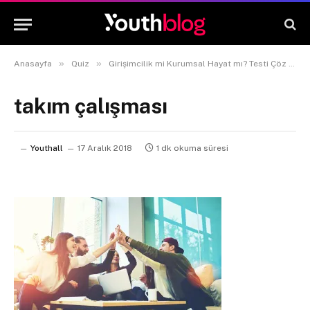
»
»
Anasayfa
Quiz
Girişimcilik mi Kurumsal Hayat mı? Testi Çöz ve Öğren!
takım çalışması
Youthall
17 Aralık 2018
1 dk okuma süresi