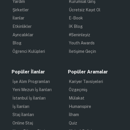
Yardım
Kurumsal Giriş
Şirketler
Ücretsiz Kayıt Ol
İlanlar
E-Book
Etkinlikler
İK Blog
Ayrıcalıklar
#Seninleyiz
Blog
Youth Awards
Öğrenci Kulüpleri
İletişime Geçin
Popüler İlanlar
Popüler Aramalar
İşe Alım Programları
Kariyer Tavsiyeleri
Yeni Mezun İş İlanları
Özgeçmiş
İstanbul İş İlanları
Mülakat
İş İlanları
Humanspire
Staj İlanları
İlham
Online Staj
Quiz