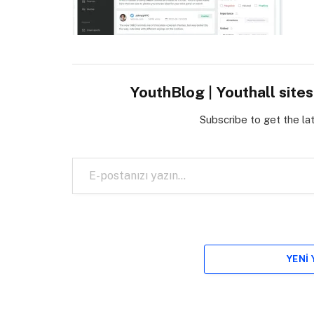
YouthBlog | Youthall site
Subscribe to get the la
E-postanızı yazın…
YENI