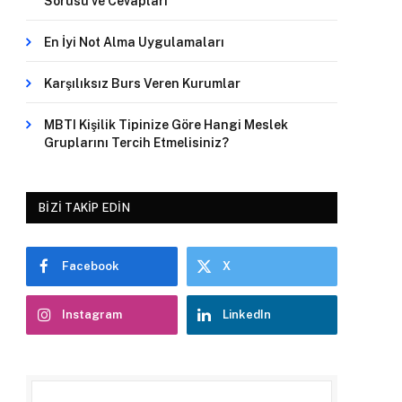
Sorusu ve Cevapları
En İyi Not Alma Uygulamaları
Karşılıksız Burs Veren Kurumlar
MBTI Kişilik Tipinize Göre Hangi Meslek
Gruplarını Tercih Etmelisiniz?
BIZI TAKIP EDIN
Facebook
X
Instagram
LinkedIn