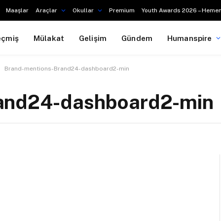
Maaşlar
Araçlar
Okullar
Premium
Youth Awards 2026 – Hemen
eçmiş
Mülakat
Gelişim
Gündem
Humanspire
Brand-mentions-Brand24-dashboard2-min
and24-dashboard2-min