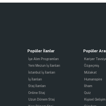
Popüler İlanlar
Popüler Ara
İşe Alım Programları
Kariyer Tavsiy
Yeni Mezun İş İlanları
Özgeçmiş
İstanbul İş İlanları
Mülakat
İş İlanları
Humanspire
Staj İlanları
İlham
Online Staj
Quiz
Uzun Dönem Staj
Kişisel Gelişim