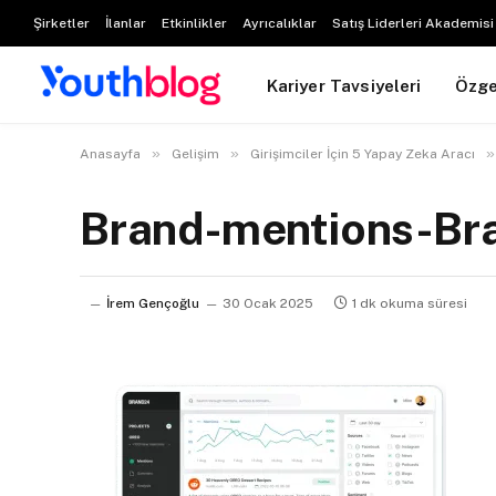
Şirketler
İlanlar
Etkinlikler
Ayrıcalıklar
Satış Liderleri Akademisi
Kariyer Tavsiyeleri
Özg
»
»
»
Anasayfa
Gelişim
Girişimciler İçin 5 Yapay Zeka Aracı
Brand-mentions-Br
İrem Gençoğlu
30 Ocak 2025
1 dk okuma süresi