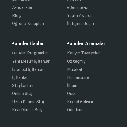
Ayrıcalıklar
#Seninleyiz
Blog
Youth Awards
Öğrenci Kulüpleri
İletişime Geçin
Popüler İlanlar
Popüler Aramalar
İşe Alım Programları
Kariyer Tavsiyeleri
Yeni Mezun İş İlanları
Özgeçmiş
İstanbul İş İlanları
Mülakat
İş İlanları
Humanspire
Staj İlanları
İlham
Online Staj
Quiz
Uzun Dönem Staj
Kişisel Gelişim
Kısa Dönem Staj
Gündem