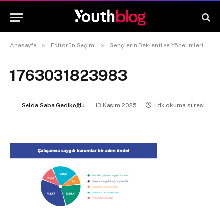
»
»
Anasayfa
Editörün Seçimi
Gençlerin Beklenti ve Yönelimleri Araştırma Raporu 2025
1763031823983
Selda Saba Gedikoğlu
13 Kasım 2025
1 dk okuma süresi