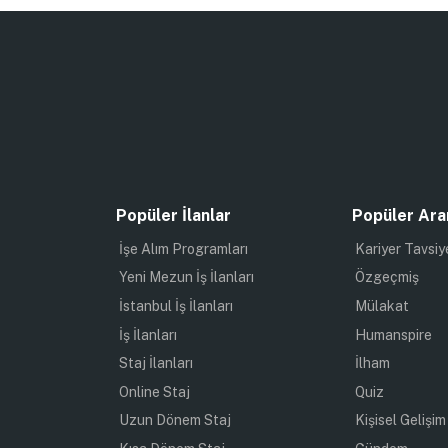
Popüler İlanlar
Popüler Ara
İşe Alım Programları
Kariyer Tavsiy
Yeni Mezun İş İlanları
Özgeçmiş
İstanbul İş İlanları
Mülakat
İş İlanları
Humanspire
Staj İlanları
İlham
Online Staj
Quiz
Uzun Dönem Staj
Kişisel Gelişim