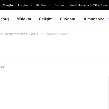
Maaşlar
Araçlar
Okullar
Premium
Youth Awards 2026 – Hemen
eçmiş
Mülakat
Gelişim
Gündem
Humanspire
»
mleri Araştırma Raporu 2025
1763031203337
resi