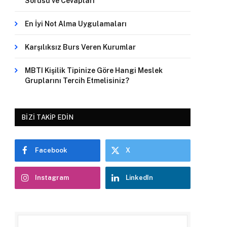
Sorusu ve Cevapları
En İyi Not Alma Uygulamaları
Karşılıksız Burs Veren Kurumlar
MBTI Kişilik Tipinize Göre Hangi Meslek
Gruplarını Tercih Etmelisiniz?
BIZI TAKIP EDIN
Facebook
X
Instagram
LinkedIn