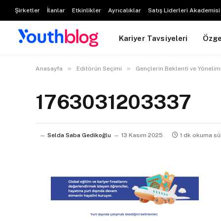
Şirketler
İlanlar
Etkinlikler
Ayrıcalıklar
Satış Liderleri Akademisi
Kariyer Tavsiyeleri
Özg
»
»
Anasayfa
Editörün Seçimi
Gençlerin Beklenti ve Yöneli
1763031203337
Selda Saba Gedikoğlu
13 Kasım 2025
1 dk okuma sü