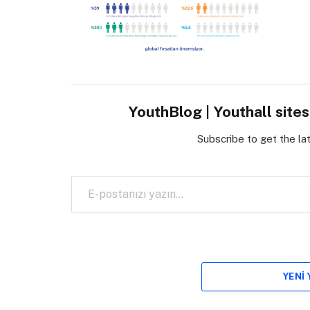
YouthBlog | Youthall site
Subscribe to get the la
E-postanızı yazın…
YENI