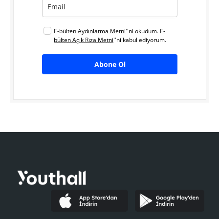
E-bülten
Aydınlatma Metni
''ni okudum.
E-
bülten Açık Rıza Metni
''ni kabul ediyorum.
Abone Ol