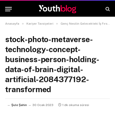
»
»
Anasayfa
Kariyer Tavsiyeleri
Genç Nesilin Gelecekteki İş Fırsatları: Trendler ve Beklentiler
stock-photo-metaverse-
technology-concept-
business-person-holding-
data-of-brain-digital-
artificial-2084377192-
transformed
Şule Şahin
30 Ocak 2023
1 dk okuma süresi