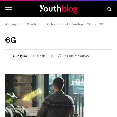
»
»
»
Anasayfa
Gündem
Gelecek Nesil Teknolojisi: 6G
6G
6G
Gülin Işıkel
21 Ocak 2022
1 dk okuma süresi