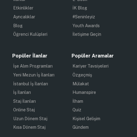
Etkinlikler
İK Blog
Ayrıcalıklar
#Seninleyiz
Blog
Youth Awards
Öğrenci Kulüpleri
İletişime Geçin
Popüler İlanlar
Popüler Aramalar
İşe Alım Programları
Kariyer Tavsiyeleri
Yeni Mezun İş İlanları
Özgeçmiş
İstanbul İş İlanları
Mülakat
İş İlanları
Humanspire
Staj İlanları
İlham
Online Staj
Quiz
Uzun Dönem Staj
Kişisel Gelişim
Kısa Dönem Staj
Gündem