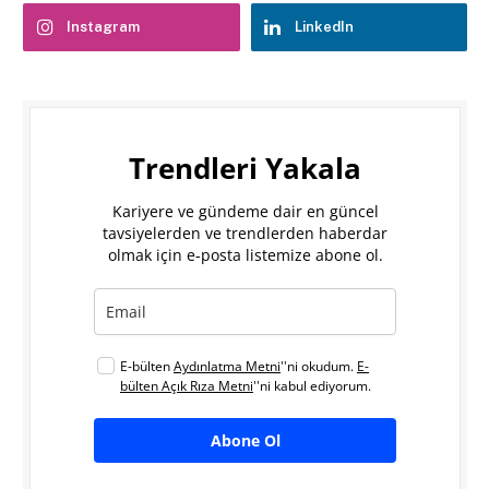
Instagram
LinkedIn
Trendleri Yakala
Kariyere ve gündeme dair en güncel
tavsiyelerden ve trendlerden haberdar
olmak için e-posta listemize abone ol.
E-bülten
Aydınlatma Metni
''ni okudum.
E-
bülten Açık Rıza Metni
''ni kabul ediyorum.
Abone Ol