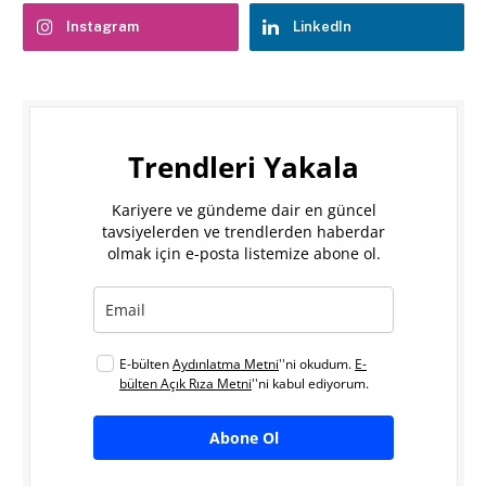
Instagram
LinkedIn
Trendleri Yakala
Kariyere ve gündeme dair en güncel
tavsiyelerden ve trendlerden haberdar
olmak için e-posta listemize abone ol.
E-bülten
Aydınlatma Metni
''ni okudum.
E-
bülten Açık Rıza Metni
''ni kabul ediyorum.
Abone Ol