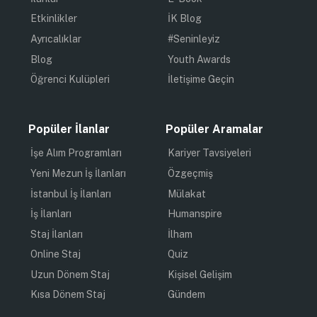
Etkinlikler
İK Blog
Ayrıcalıklar
#Seninleyiz
Blog
Youth Awards
Öğrenci Kulüpleri
İletişime Geçin
Popüler İlanlar
Popüler Aramalar
İşe Alım Programları
Kariyer Tavsiyeleri
Yeni Mezun İş İlanları
Özgeçmiş
İstanbul İş İlanları
Mülakat
İş İlanları
Humanspire
Staj İlanları
İlham
Online Staj
Quiz
Uzun Dönem Staj
Kişisel Gelişim
Kısa Dönem Staj
Gündem