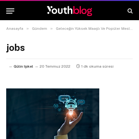
»
»
Anasayfa
Gündem
Geleceğin Yüksek Maaşlı Ve Popüler Meslekleri
jobs
Gülin Işıkel
20 Temmuz 2022
1 dk okuma süresi