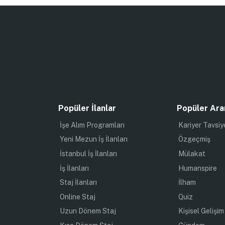
Popüler İlanlar
Popüler Ara
İşe Alım Programları
Kariyer Tavsiy
Yeni Mezun İş İlanları
Özgeçmiş
İstanbul İş İlanları
Mülakat
İş İlanları
Humanspire
Staj İlanları
İlham
Online Staj
Quiz
Uzun Dönem Staj
Kişisel Gelişim