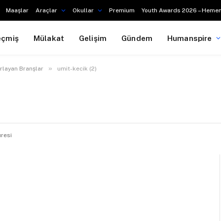
Maaşlar
Araçlar
Okullar
Premium
Youth Awards 2026 – Hemen
eçmiş
Mülakat
Gelişim
Gündem
Humanspire
»
rlayan Branşlar
umit-kecik (2)
resi