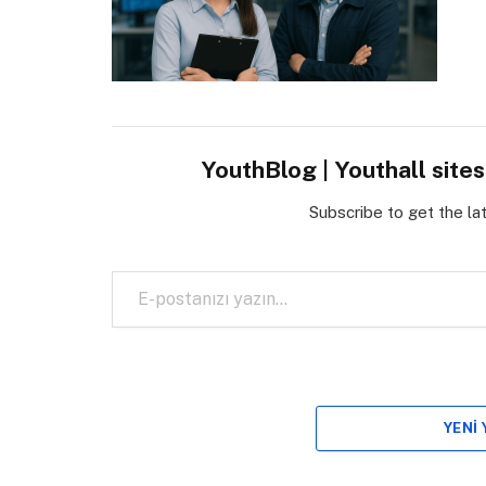
YouthBlog | Youthall site
Subscribe to get the la
E-postanızı yazın…
YENI