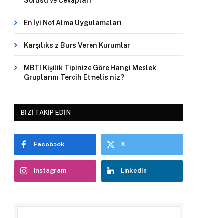
Sorusu ve Cevapları
En İyi Not Alma Uygulamaları
Karşılıksız Burs Veren Kurumlar
MBTI Kişilik Tipinize Göre Hangi Meslek
Gruplarını Tercih Etmelisiniz?
BIZI TAKIP EDIN
Facebook
X
Instagram
LinkedIn