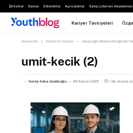
Şirketler
İlanlar
Etkinlikler
Ayrıcalıklar
Satış Liderleri Akademisi
Kariyer Tavsiyeleri
Özg
»
»
Anasayfa
Editörün Seçimi
Geleceğin Mühendisliğinde Pa
umit-kecik (2)
Selda Saba Gedikoğlu
28 Kasım 2025
1 dk okuma sü