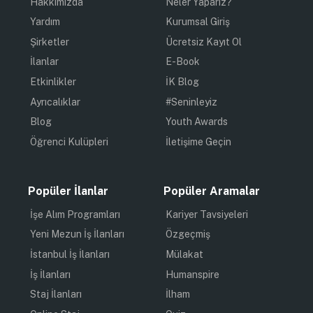
Hakkımızda
Neler Yaparız?
Yardım
Kurumsal Giriş
Şirketler
Ücretsiz Kayıt Ol
İlanlar
E-Book
Etkinlikler
İK Blog
Ayrıcalıklar
#Seninleyiz
Blog
Youth Awards
Öğrenci Kulüpleri
İletişime Geçin
Popüler İlanlar
Popüler Aramalar
İşe Alım Programları
Kariyer Tavsiyeleri
Yeni Mezun İş İlanları
Özgeçmiş
İstanbul İş İlanları
Mülakat
İş İlanları
Humanspire
Staj İlanları
İlham