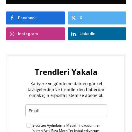
Facebook
X
Instagram
LinkedIn
Trendleri Yakala
Kariyere ve gündeme dair en güncel
tavsiyelerden ve trendlerden haberdar
olmak için e-posta listemize abone ol.
E-bülten
Aydınlatma Metni
''ni okudum.
E-
bülten Açık Rıza Metni
''ni kabul ediyorum.