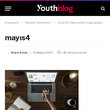
»
»
Anasayfa
Kariyer Tavsiyeleri
Evde Dil Öğrenirken Uygulayabileceğiniz 6 Fikir
mayıs4
Alara Aslan
13 Mayıs 2020
1 dk okuma süresi