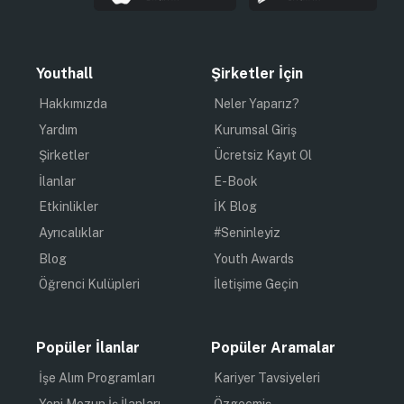
Youthall
Şirketler İçin
Hakkımızda
Neler Yaparız?
Yardım
Kurumsal Giriş
Şirketler
Ücretsiz Kayıt Ol
İlanlar
E-Book
Etkinlikler
İK Blog
Ayrıcalıklar
#Seninleyiz
Blog
Youth Awards
Öğrenci Kulüpleri
İletişime Geçin
Popüler İlanlar
Popüler Aramalar
İşe Alım Programları
Kariyer Tavsiyeleri
Yeni Mezun İş İlanları
Özgeçmiş