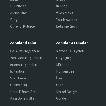
Etkinlikler
İK Blog
Ayrıcalıklar
#Seninleyiz
Blog
Youth Awards
Öğrenci Kulüpleri
İletişime Geçin
Popüler İlanlar
Popüler Aramalar
İşe Alım Programları
Kariyer Tavsiyeleri
Yeni Mezun İş İlanları
Özgeçmiş
İstanbul İş İlanları
Mülakat
İş İlanları
Humanspire
Staj İlanları
İlham
Online Staj
Quiz
Uzun Dönem Staj
Kişisel Gelişim
Kısa Dönem Staj
Gündem