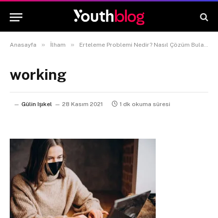
»
»
Anasayfa
İlham
Erteleme Problemi Nedir? Nasıl Çözüm Bulabiliriz?
working
Gülin Işıkel
28 Kasım 2021
1 dk okuma süresi