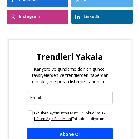
Instagram
LinkedIn
Trendleri Yakala
Kariyere ve gündeme dair en güncel
tavsiyelerden ve trendlerden haberdar
olmak için e-posta listemize abone ol.
E-bülten
Aydınlatma Metni
''ni okudum.
E-
bülten Açık Rıza Metni
''ni kabul ediyorum.
Abone Ol