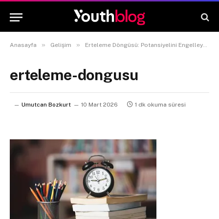
»
»
Anasayfa
Gelişim
Erteleme Döngüsü: Potansiyelini Engelleyen Gizli Alışkanlık
erteleme-dongusu
Umutcan Bozkurt
10 Mart 2026
1 dk okuma süresi