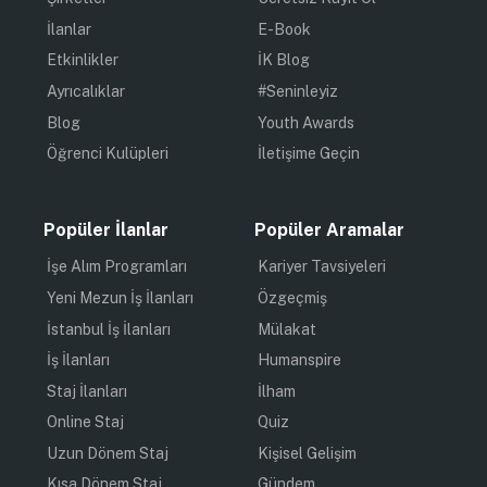
İlanlar
E-Book
Etkinlikler
İK Blog
Ayrıcalıklar
#Seninleyiz
Blog
Youth Awards
Öğrenci Kulüpleri
İletişime Geçin
Popüler İlanlar
Popüler Aramalar
İşe Alım Programları
Kariyer Tavsiyeleri
Yeni Mezun İş İlanları
Özgeçmiş
İstanbul İş İlanları
Mülakat
İş İlanları
Humanspire
Staj İlanları
İlham
Online Staj
Quiz
Uzun Dönem Staj
Kişisel Gelişim
Kısa Dönem Staj
Gündem