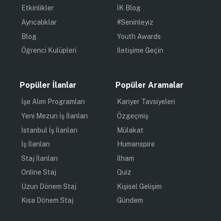
Etkinlikler
İK Blog
Ayrıcalıklar
#Seninleyiz
Blog
Youth Awards
Öğrenci Kulüpleri
İletişime Geçin
Popüler İlanlar
Popüler Aramalar
İşe Alım Programları
Kariyer Tavsiyeleri
Yeni Mezun İş İlanları
Özgeçmiş
İstanbul İş İlanları
Mülakat
İş İlanları
Humanspire
Staj İlanları
İlham
Online Staj
Quiz
Uzun Dönem Staj
Kişisel Gelişim
Kısa Dönem Staj
Gündem