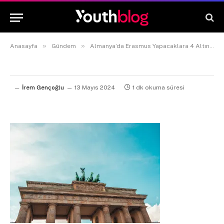
»
»
Anasayfa
Gündem
Almanya’da Erasmus Yapacaklara 4 Altın Tavsiye
İrem Gençoğlu
13 Mayıs 2024
1 dk okuma süresi