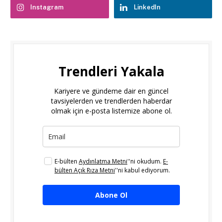
Instagram
LinkedIn
Trendleri Yakala
Kariyere ve gündeme dair en güncel
tavsiyelerden ve trendlerden haberdar
olmak için e-posta listemize abone ol.
E-bülten
Aydınlatma Metni
''ni okudum.
E-
bülten Açık Rıza Metni
''ni kabul ediyorum.
Abone Ol