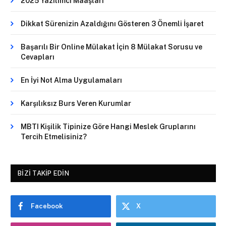
2025 Yazılımcı Maaşları
Dikkat Sürenizin Azaldığını Gösteren 3 Önemli İşaret
Başarılı Bir Online Mülakat İçin 8 Mülakat Sorusu ve
Cevapları
En İyi Not Alma Uygulamaları
Karşılıksız Burs Veren Kurumlar
MBTI Kişilik Tipinize Göre Hangi Meslek Gruplarını
Tercih Etmelisiniz?
BIZI TAKIP EDIN
Facebook
X