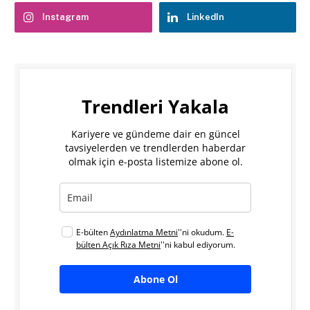
Instagram
LinkedIn
Trendleri Yakala
Kariyere ve gündeme dair en güncel
tavsiyelerden ve trendlerden haberdar
olmak için e-posta listemize abone ol.
E-bülten
Aydınlatma Metni
''ni okudum.
E-
bülten Açık Rıza Metni
''ni kabul ediyorum.
Abone Ol