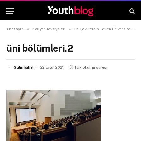
»
»
Anasayfa
Kariyer Tavsiyeleri
En Çok Tercih Edilen Üniversite Bölümleri Neler?
üni bölümleri.2
Gülin Işıkel
22 Eylül 2021
1 dk okuma süresi