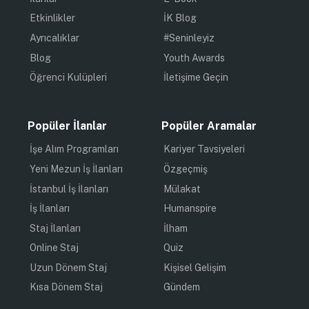
Etkinlikler
İK Blog
Ayrıcalıklar
#Seninleyiz
Blog
Youth Awards
Öğrenci Kulüpleri
İletişime Geçin
Popüler İlanlar
Popüler Aramalar
İşe Alım Programları
Kariyer Tavsiyeleri
Yeni Mezun İş İlanları
Özgeçmiş
İstanbul İş İlanları
Mülakat
İş İlanları
Humanspire
Staj İlanları
İlham
Online Staj
Quiz
Uzun Dönem Staj
Kişisel Gelişim
Kısa Dönem Staj
Gündem