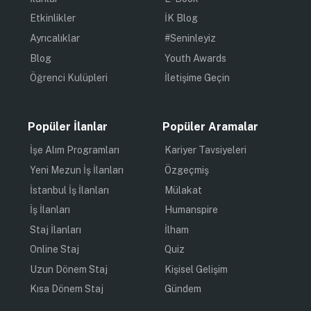
Etkinlikler
İK Blog
Ayrıcalıklar
#Seninleyiz
Blog
Youth Awards
Öğrenci Kulüpleri
İletişime Geçin
Popüler İlanlar
Popüler Aramalar
İşe Alım Programları
Kariyer Tavsiyeleri
Yeni Mezun İş İlanları
Özgeçmiş
İstanbul İş İlanları
Mülakat
İş İlanları
Humanspire
Staj İlanları
İlham
Online Staj
Quiz
Uzun Dönem Staj
Kişisel Gelişim
Kısa Dönem Staj
Gündem