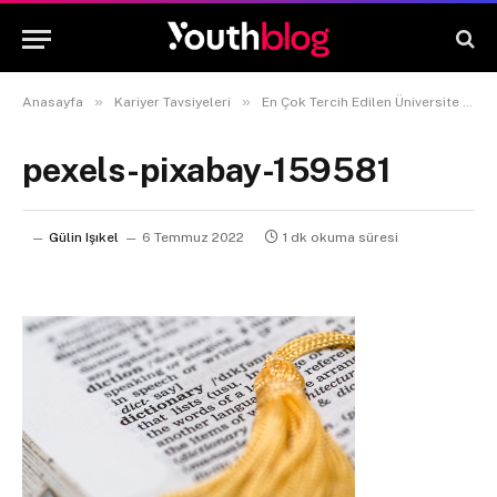
»
»
Anasayfa
Kariyer Tavsiyeleri
En Çok Tercih Edilen Üniversite Bölümleri Neler?
pexels-pixabay-159581
Gülin Işıkel
6 Temmuz 2022
1 dk okuma süresi