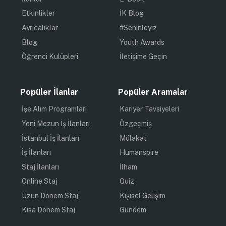
Etkinlikler
İK Blog
Ayrıcalıklar
#Seninleyiz
Blog
Youth Awards
Öğrenci Kulüpleri
İletişime Geçin
Popüler İlanlar
Popüler Aramalar
İşe Alım Programları
Kariyer Tavsiyeleri
Yeni Mezun İş İlanları
Özgeçmiş
İstanbul İş İlanları
Mülakat
İş İlanları
Humanspire
Staj İlanları
İlham
Online Staj
Quiz
Uzun Dönem Staj
Kişisel Gelişim
Kısa Dönem Staj
Gündem