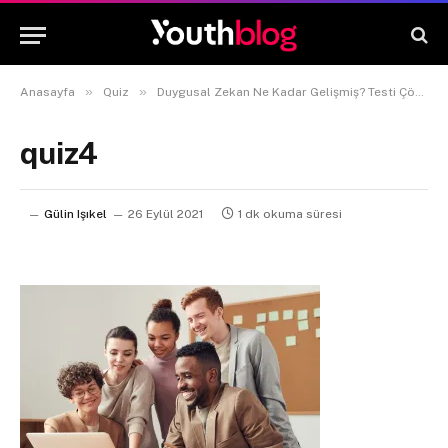
»
»
Anasayfa
Quiz
Duygusal Zekan Ne Kadar Gelişmiş? Testi Çöz, Öğren!
quiz4
Gülin Işıkel
26 Eylül 2021
1 dk okuma süresi