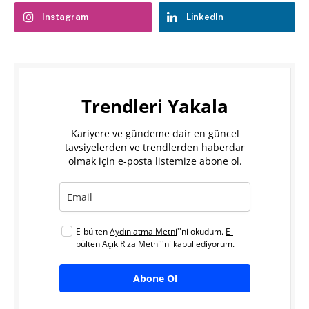
Instagram
LinkedIn
Trendleri Yakala
Kariyere ve gündeme dair en güncel
tavsiyelerden ve trendlerden haberdar
olmak için e-posta listemize abone ol.
E-bülten
Aydınlatma Metni
''ni okudum.
E-
bülten Açık Rıza Metni
''ni kabul ediyorum.
Abone Ol