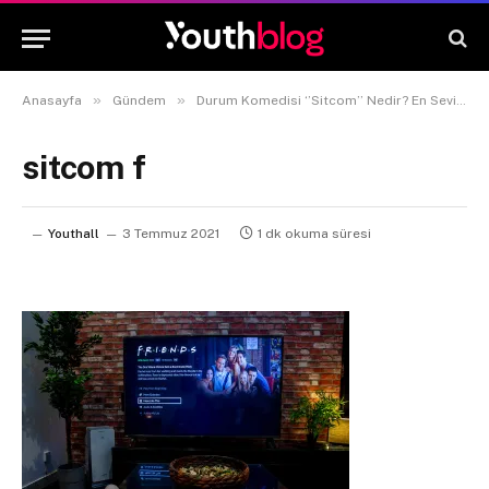
»
»
Anasayfa
Gündem
Durum Komedisi ‘’Sitcom’’ Nedir? En Sevilen Sitcom Önerileri!
sitcom f
Youthall
3 Temmuz 2021
1 dk okuma süresi