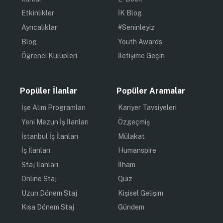
Etkinlikler
İK Blog
Ayrıcalıklar
#Seninleyiz
Blog
Youth Awards
Öğrenci Kulüpleri
İletişime Geçin
Popüler İlanlar
Popüler Aramalar
İşe Alım Programları
Kariyer Tavsiyeleri
Yeni Mezun İş İlanları
Özgeçmiş
İstanbul İş İlanları
Mülakat
İş İlanları
Humanspire
Staj İlanları
İlham
Online Staj
Quiz
Uzun Dönem Staj
Kişisel Gelişim
Kısa Dönem Staj
Gündem