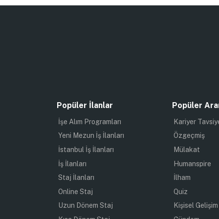
Popüler İlanlar
Popüler Ara
İşe Alım Programları
Kariyer Tavsiy
Yeni Mezun İş İlanları
Özgeçmiş
İstanbul İş İlanları
Mülakat
İş İlanları
Humanspire
Staj İlanları
İlham
Online Staj
Quiz
Uzun Dönem Staj
Kişisel Gelişim