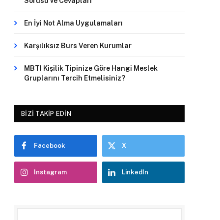
Sorusu ve Cevapları
En İyi Not Alma Uygulamaları
Karşılıksız Burs Veren Kurumlar
MBTI Kişilik Tipinize Göre Hangi Meslek
Gruplarını Tercih Etmelisiniz?
BIZI TAKIP EDIN
Facebook
X
Instagram
LinkedIn