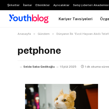
Şirketler
İlanlar
Etkinlikler
Ayrıcalıklar
Satış Liderleri Akademisi
Kariyer Tavsiyeleri
Özg
»
»
Anasayfa
Gündem
Dünyanın İlk “Evcil Hayvan Akıllı Tele
petphone
Selda Saba Gedikoğlu
1 Eylül 2025
1 dk okuma süres