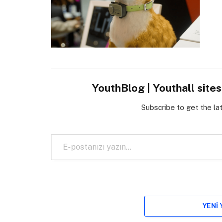
YouthBlog | Youthall site
Subscribe to get the la
E-postanızı yazın…
YENI