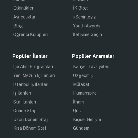
Etkinlikler
İK Blog
Ayrıcalıklar
#Seninleyiz
Blog
Youth Awards
Öğrenci Kulüpleri
İletişime Geçin
Popüler İlanlar
Popüler Aramalar
İşe Alım Programları
Kariyer Tavsiyeleri
Yeni Mezun İş İlanları
Özgeçmiş
İstanbul İş İlanları
Mülakat
İş İlanları
Humanspire
Staj İlanları
İlham
Online Staj
Quiz
Uzun Dönem Staj
Kişisel Gelişim
Kısa Dönem Staj
Gündem