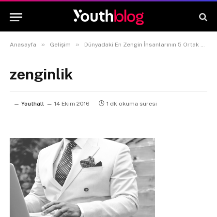
»
»
Anasayfa
Gelişim
Dünyadaki En Zengin İnsanlarının 5 Ortak Noktası
zenginlik
Youthall
14 Ekim 2016
1 dk okuma süresi