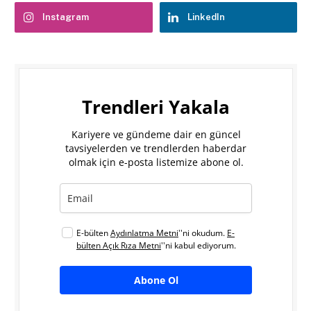
Instagram
LinkedIn
Trendleri Yakala
Kariyere ve gündeme dair en güncel
tavsiyelerden ve trendlerden haberdar
olmak için e-posta listemize abone ol.
E-bülten
Aydınlatma Metni
''ni okudum.
E-
bülten Açık Rıza Metni
''ni kabul ediyorum.
Abone Ol