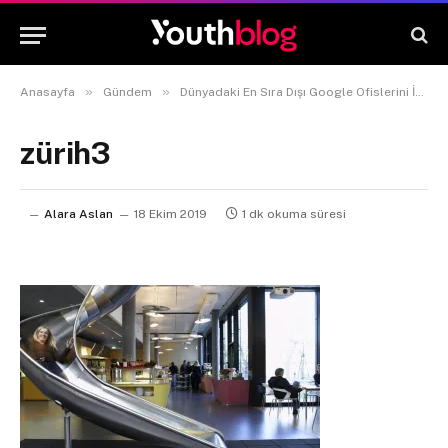
»
»
Anasayfa
Gündem
Dünyadaki En Sıra Dışı Google Ofislerini İnceleyelim!
zürih3
Alara Aslan
18 Ekim 2019
1 dk okuma süresi