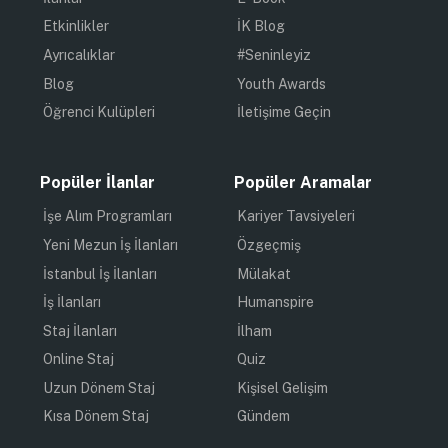
Etkinlikler
İK Blog
Ayrıcalıklar
#Seninleyiz
Blog
Youth Awards
Öğrenci Kulüpleri
İletişime Geçin
Popüler İlanlar
Popüler Aramalar
İşe Alım Programları
Kariyer Tavsiyeleri
Yeni Mezun İş İlanları
Özgeçmiş
İstanbul İş İlanları
Mülakat
İş İlanları
Humanspire
Staj İlanları
İlham
Online Staj
Quiz
Uzun Dönem Staj
Kişisel Gelişim
Kısa Dönem Staj
Gündem