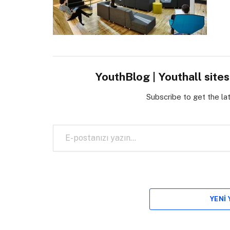
YouthBlog | Youthall site
Subscribe to get the la
E-postanızı yazın…
YENI