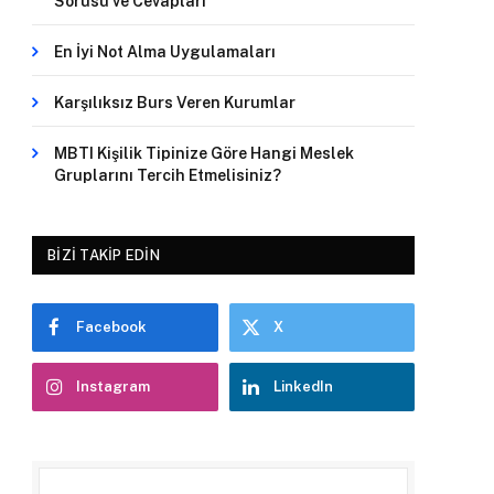
Sorusu ve Cevapları
En İyi Not Alma Uygulamaları
Karşılıksız Burs Veren Kurumlar
MBTI Kişilik Tipinize Göre Hangi Meslek
Gruplarını Tercih Etmelisiniz?
BIZI TAKIP EDIN
Facebook
X
Instagram
LinkedIn