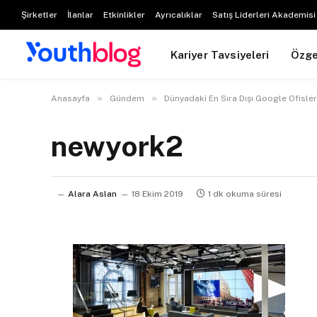
Şirketler
İlanlar
Etkinlikler
Ayrıcalıklar
Satış Liderleri Akademisi
Kariyer Tavsiyeleri
Özg
»
»
Anasayfa
Gündem
Dünyadaki En Sıra Dışı Google Ofisleri
newyork2
Alara Aslan
18 Ekim 2019
1 dk okuma süresi