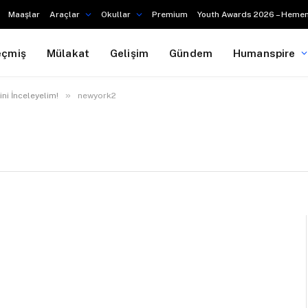
Maaşlar
Araçlar
Okullar
Premium
Youth Awards 2026 – Hemen
eçmiş
Mülakat
Gelişim
Gündem
Humanspire
»
ni İnceleyelim!
newyork2