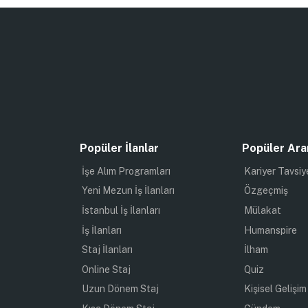
Popüler İlanlar
Popüler Ara
İşe Alım Programları
Kariyer Tavsiy
Yeni Mezun İş İlanları
Özgeçmiş
İstanbul İş İlanları
Mülakat
İş İlanları
Humanspire
Staj İlanları
İlham
Online Staj
Quiz
Uzun Dönem Staj
Kişisel Gelişim