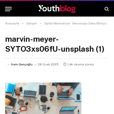
»
»
Anasayfa
Gelişim
Dijital Minimalizm: Teknolojiyi Daha Bilinçli ve İşlevsel Kullanmanın Yolları
marvin-meyer-
SYTO3xs06fU-unsplash (1)
İrem Gençoğlu
28 Ocak 2025
1 dk okuma süresi