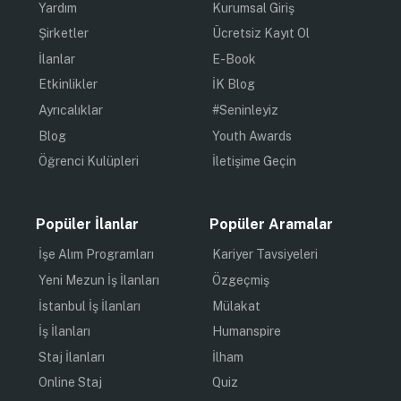
Yardım
Kurumsal Giriş
Şirketler
Ücretsiz Kayıt Ol
İlanlar
E-Book
Etkinlikler
İK Blog
Ayrıcalıklar
#Seninleyiz
Blog
Youth Awards
Öğrenci Kulüpleri
İletişime Geçin
Popüler İlanlar
Popüler Aramalar
İşe Alım Programları
Kariyer Tavsiyeleri
Yeni Mezun İş İlanları
Özgeçmiş
İstanbul İş İlanları
Mülakat
İş İlanları
Humanspire
Staj İlanları
İlham
Online Staj
Quiz