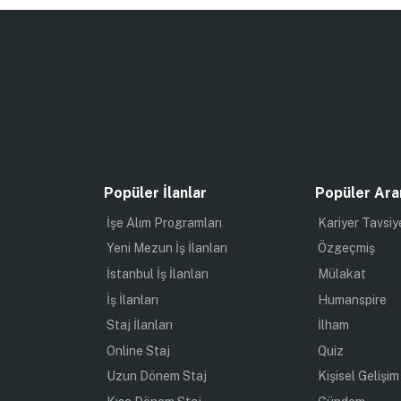
Popüler İlanlar
Popüler Ara
İşe Alım Programları
Kariyer Tavsiy
Yeni Mezun İş İlanları
Özgeçmiş
İstanbul İş İlanları
Mülakat
İş İlanları
Humanspire
Staj İlanları
İlham
Online Staj
Quiz
Uzun Dönem Staj
Kişisel Gelişim