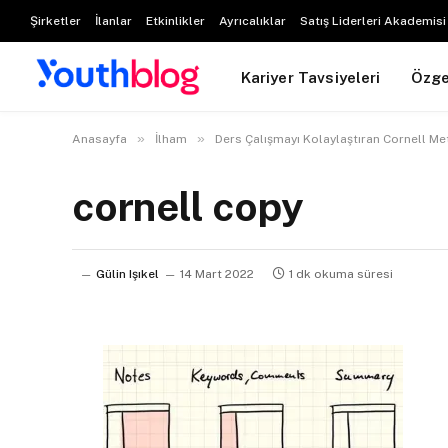
Şirketler
İlanlar
Etkinlikler
Ayrıcalıklar
Satış Liderleri Akademisi
Kariyer Tavsiyeleri
Özg
»
»
Anasayfa
İlham
Ders Çalışmayı Kolaylaştıran Cornell M
cornell copy
Gülin Işıkel
14 Mart 2022
1 dk okuma süresi