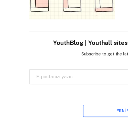
YouthBlog | Youthall site
Subscribe to get the la
E-postanızı yazın…
YENI