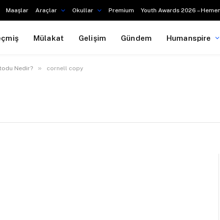
Maaşlar
Araçlar
Okullar
Premium
Youth Awards 2026 – Hemen
eçmiş
Mülakat
Gelişim
Gündem
Humanspire
»
etodu Nedir?
cornell copy