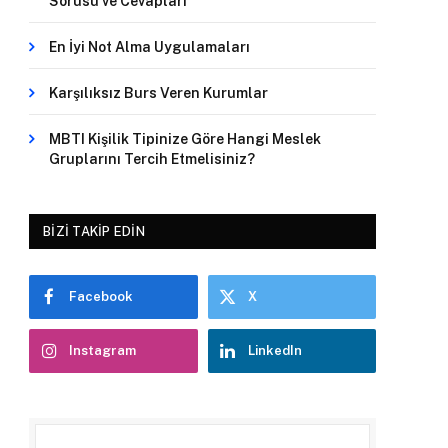
Sorusu ve Cevapları
En İyi Not Alma Uygulamaları
Karşılıksız Burs Veren Kurumlar
MBTI Kişilik Tipinize Göre Hangi Meslek
Gruplarını Tercih Etmelisiniz?
BIZI TAKIP EDIN
Facebook
X
Instagram
LinkedIn