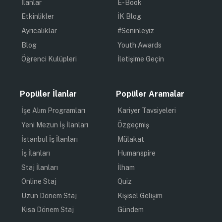
İlanlar
E-Book
Etkinlikler
İK Blog
Ayrıcalıklar
#Seninleyiz
Blog
Youth Awards
Öğrenci Kulüpleri
İletişime Geçin
Popüler İlanlar
Popüler Aramalar
İşe Alım Programları
Kariyer Tavsiyeleri
Yeni Mezun İş İlanları
Özgeçmiş
İstanbul İş İlanları
Mülakat
İş İlanları
Humanspire
Staj İlanları
İlham
Online Staj
Quiz
Uzun Dönem Staj
Kişisel Gelişim
Kısa Dönem Staj
Gündem