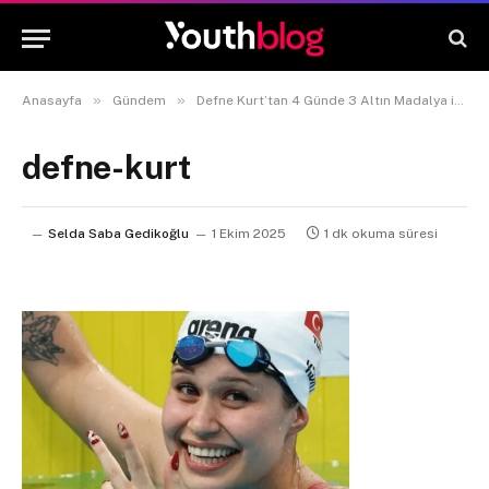
»
»
Anasayfa
Gündem
Defne Kurt’tan 4 Günde 3 Altın Madalya ile Avrupa Rekoruyla Tarihe Geçti
defne-kurt
Selda Saba Gedikoğlu
1 Ekim 2025
1 dk okuma süresi