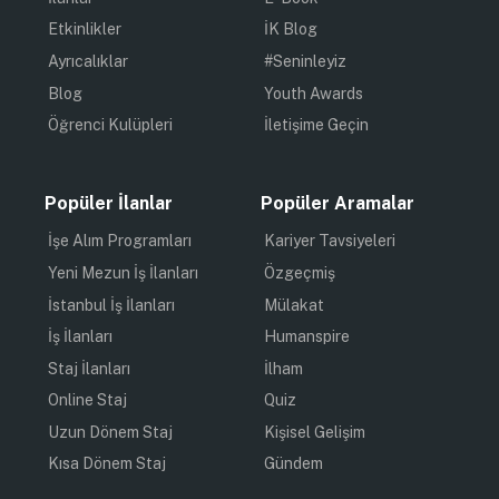
Etkinlikler
İK Blog
Ayrıcalıklar
#Seninleyiz
Blog
Youth Awards
Öğrenci Kulüpleri
İletişime Geçin
Popüler İlanlar
Popüler Aramalar
İşe Alım Programları
Kariyer Tavsiyeleri
Yeni Mezun İş İlanları
Özgeçmiş
İstanbul İş İlanları
Mülakat
İş İlanları
Humanspire
Staj İlanları
İlham
Online Staj
Quiz
Uzun Dönem Staj
Kişisel Gelişim
Kısa Dönem Staj
Gündem