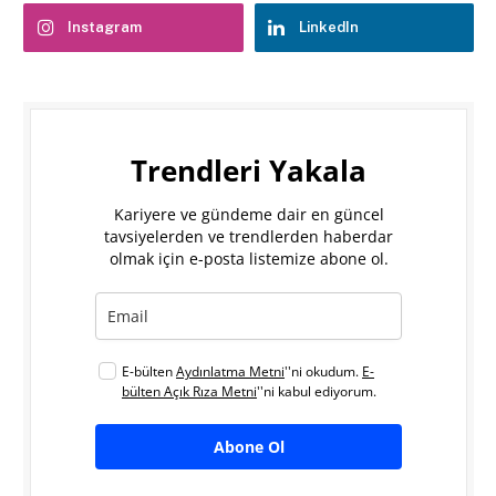
Instagram
LinkedIn
Trendleri Yakala
Kariyere ve gündeme dair en güncel
tavsiyelerden ve trendlerden haberdar
olmak için e-posta listemize abone ol.
E-bülten
Aydınlatma Metni
''ni okudum.
E-
bülten Açık Rıza Metni
''ni kabul ediyorum.
Abone Ol