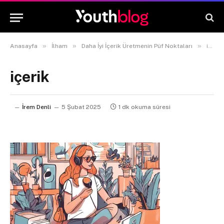
»
»
»
Anasayfa
İlham
Daha İyi İçerik Üretmenin Püf Noktaları
içerik
içerik
İrem Denli
5 Şubat 2025
1 dk okuma süresi