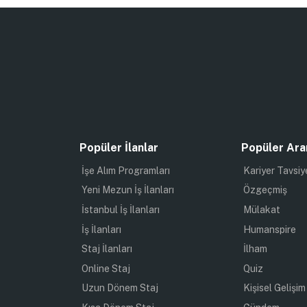
Popüler İlanlar
Popüler Ara
İşe Alım Programları
Kariyer Tavsiy
Yeni Mezun İş İlanları
Özgeçmiş
İstanbul İş İlanları
Mülakat
İş İlanları
Humanspire
Staj İlanları
İlham
Online Staj
Quiz
Uzun Dönem Staj
Kişisel Gelişim