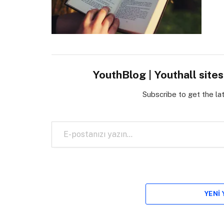
YouthBlog | Youthall site
Subscribe to get the la
E-postanızı yazın…
YENI