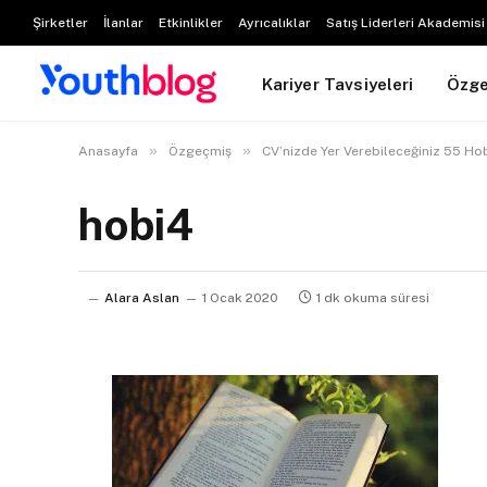
Şirketler
İlanlar
Etkinlikler
Ayrıcalıklar
Satış Liderleri Akademisi
Kariyer Tavsiyeleri
Özg
»
»
Anasayfa
Özgeçmiş
CV’nizde Yer Verebileceğiniz 55 Ho
hobi4
Alara Aslan
1 Ocak 2020
1 dk okuma süresi