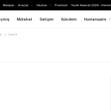
Maaşlar
Araçlar
Okullar
Premium
Youth Awards 2026 – Hemen
eçmiş
Mülakat
Gelişim
Gündem
Humanspire
»
bi
hobi4