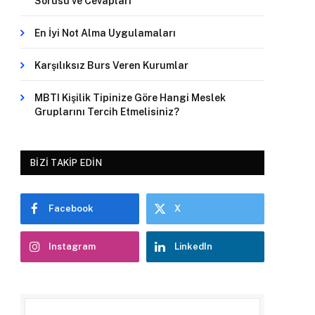
Sorusu ve Cevapları
En İyi Not Alma Uygulamaları
Karşılıksız Burs Veren Kurumlar
MBTI Kişilik Tipinize Göre Hangi Meslek
Gruplarını Tercih Etmelisiniz?
BIZI TAKIP EDIN
Facebook
X
Instagram
LinkedIn