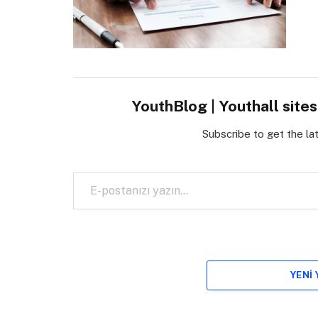
YouthBlog | Youthall site
Subscribe to get the la
E-postanızı yazın…
YENI