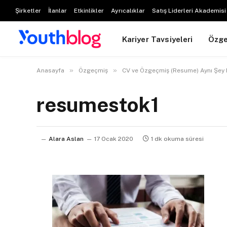
Şirketler
İlanlar
Etkinlikler
Ayrıcalıklar
Satış Liderleri Akademisi
Kariyer Tavsiyeleri
Özg
»
»
Anasayfa
Özgeçmiş
CV ve Özgeçmiş (Resume) Aynı Şey 
resumestok1
Alara Aslan
17 Ocak 2020
1 dk okuma süresi