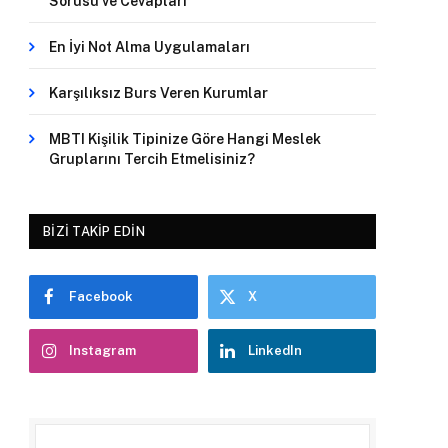
Sorusu ve Cevapları
En İyi Not Alma Uygulamaları
Karşılıksız Burs Veren Kurumlar
MBTI Kişilik Tipinize Göre Hangi Meslek
Gruplarını Tercih Etmelisiniz?
BIZI TAKIP EDIN
Facebook
X
Instagram
LinkedIn