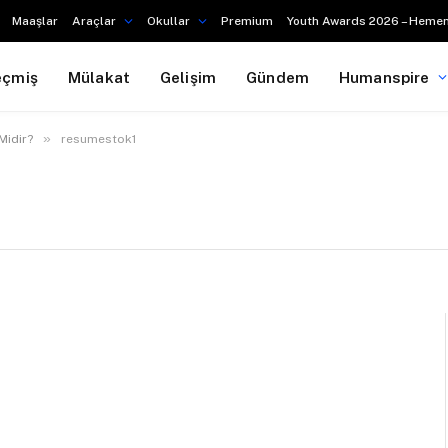
Maaşlar
Araçlar
Okullar
Premium
Youth Awards 2026 – Hemen
eçmiş
Mülakat
Gelişim
Gündem
Humanspire
»
Midir?
resumestok1