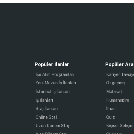
Popüler İlanlar
Popüler Ara
İşe Alım Programları
Kariyer Tavsiy
Yeni Mezun İş İlanları
Özgeçmiş
İstanbul İş İlanları
Mülakat
İş İlanları
Humanspire
Staj İlanları
İlham
Online Staj
Quiz
Uzun Dönem Staj
Kişisel Gelişim