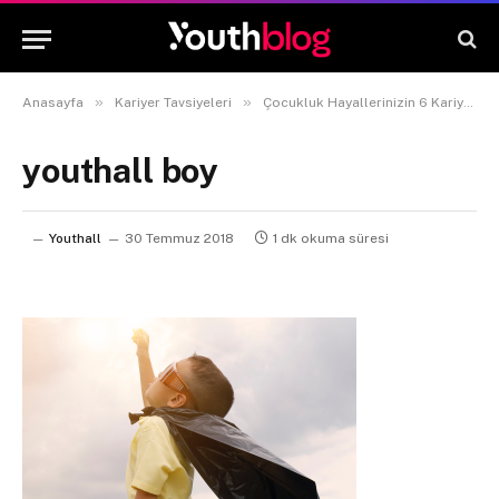
»
»
Anasayfa
Kariyer Tavsiyeleri
Çocukluk Hayallerinizin 6 Kariyeri Ve İşe Alınmanın Yolları
youthall boy
Youthall
30 Temmuz 2018
1 dk okuma süresi