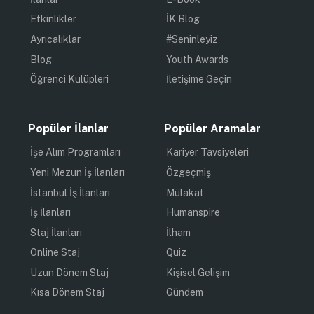
Etkinlikler
İK Blog
Ayrıcalıklar
#Seninleyiz
Blog
Youth Awards
Öğrenci Kulüpleri
İletişime Geçin
Popüler İlanlar
Popüler Aramalar
İşe Alım Programları
Kariyer Tavsiyeleri
Yeni Mezun İş İlanları
Özgeçmiş
İstanbul İş İlanları
Mülakat
İş İlanları
Humanspire
Staj İlanları
İlham
Online Staj
Quiz
Uzun Dönem Staj
Kişisel Gelişim
Kısa Dönem Staj
Gündem