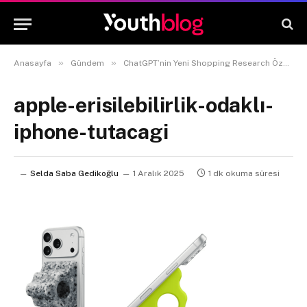
»
»
Anasayfa
Gündem
ChatGPT’nin Yeni Shopping Research Özelliği ile Kişiselleştirilmiş Rehber Deneyimi
apple-erisilebilirlik-odaklı-
iphone-tutacagi
Selda Saba Gedikoğlu
1 Aralık 2025
1 dk okuma süresi