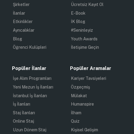
Şirketler
Ücretsiz Kayıt Ol
İlanlar
E-Book
Etkinlikler
İK Blog
Ayrıcalıklar
#Seninleyiz
Blog
Youth Awards
Öğrenci Kulüpleri
İletişime Geçin
Popüler İlanlar
Popüler Aramalar
İşe Alım Programları
Kariyer Tavsiyeleri
Yeni Mezun İş İlanları
Özgeçmiş
İstanbul İş İlanları
Mülakat
İş İlanları
Humanspire
Staj İlanları
İlham
Online Staj
Quiz
Uzun Dönem Staj
Kişisel Gelişim