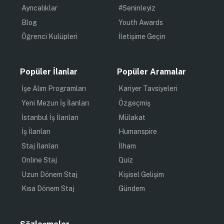
Ayrıcalıklar
#Seninleyiz
Blog
Youth Awards
Öğrenci Kulüpleri
İletişime Geçin
Popüler İlanlar
Popüler Aramalar
İşe Alım Programları
Kariyer Tavsiyeleri
Yeni Mezun İş İlanları
Özgeçmiş
İstanbul İş İlanları
Mülakat
İş İlanları
Humanspire
Staj İlanları
İlham
Online Staj
Quiz
Uzun Dönem Staj
Kişisel Gelişim
Kısa Dönem Staj
Gündem