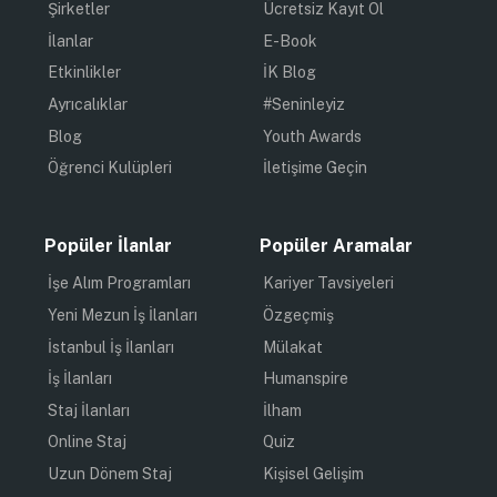
Şirketler
Ücretsiz Kayıt Ol
İlanlar
E-Book
Etkinlikler
İK Blog
Ayrıcalıklar
#Seninleyiz
Blog
Youth Awards
Öğrenci Kulüpleri
İletişime Geçin
Popüler İlanlar
Popüler Aramalar
İşe Alım Programları
Kariyer Tavsiyeleri
Yeni Mezun İş İlanları
Özgeçmiş
İstanbul İş İlanları
Mülakat
İş İlanları
Humanspire
Staj İlanları
İlham
Online Staj
Quiz
Uzun Dönem Staj
Kişisel Gelişim