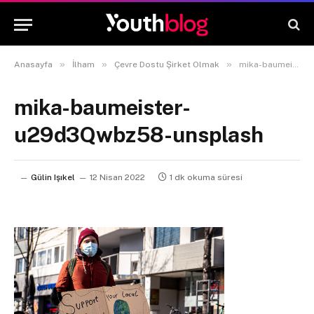
»
»
»
Anasayfa
İlham
Çevre Dostu Şirket Olmak
mika-baumeister-u29d3Qwbz58-unsplash
mika-baumeister-
u29d3Qwbz58-unsplash
Gülin Işıkel
12 Nisan 2022
1 dk okuma süresi