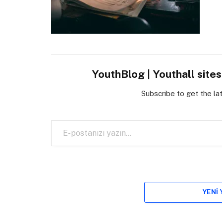
YouthBlog | Youthall site
Subscribe to get the la
E-postanızı yazın…
YENI