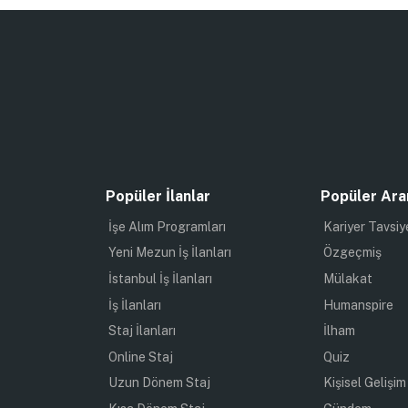
Popüler İlanlar
Popüler Ara
İşe Alım Programları
Kariyer Tavsiy
Yeni Mezun İş İlanları
Özgeçmiş
İstanbul İş İlanları
Mülakat
İş İlanları
Humanspire
Staj İlanları
İlham
Online Staj
Quiz
Uzun Dönem Staj
Kişisel Gelişim