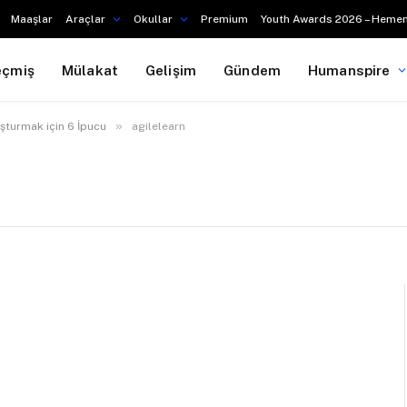
Maaşlar
Araçlar
Okullar
Premium
Youth Awards 2026 – Hemen
eçmiş
Mülakat
Gelişim
Gündem
Humanspire
»
şturmak için 6 İpucu
agilelearn