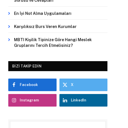
Sorusu ve Cevapları
En İyi Not Alma Uygulamaları
Karşılıksız Burs Veren Kurumlar
MBTI Kişilik Tipinize Göre Hangi Meslek
Gruplarını Tercih Etmelisiniz?
BIZI TAKIP EDIN
Facebook
X
Instagram
LinkedIn