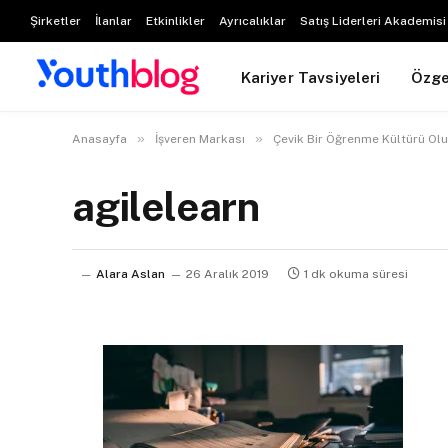
Şirketler
İlanlar
Etkinlikler
Ayrıcalıklar
Satış Liderleri Akademisi
Kariyer Tavsiyeleri
Özg
»
»
Anasayfa
İşveren Markası
Çevik Bir Öğrenme Kültürü Olu
agilelearn
Alara Aslan
26 Aralık 2019
1 dk okuma süresi