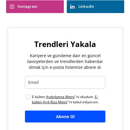
Instagram
LinkedIn
Trendleri Yakala
Kariyere ve gündeme dair en güncel
tavsiyelerden ve trendlerden haberdar
olmak için e-posta listemize abone ol.
E-bülten
Aydınlatma Metni
''ni okudum.
E-
bülten Açık Rıza Metni
''ni kabul ediyorum.
Abone Ol