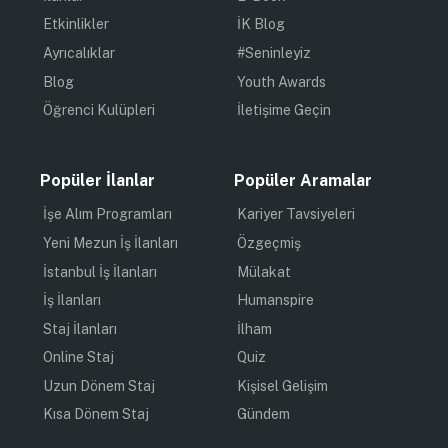
Etkinlikler
İK Blog
Ayrıcalıklar
#Seninleyiz
Blog
Youth Awards
Öğrenci Kulüpleri
İletişime Geçin
Popüler İlanlar
Popüler Aramalar
İşe Alım Programları
Kariyer Tavsiyeleri
Yeni Mezun İş İlanları
Özgeçmiş
İstanbul İş İlanları
Mülakat
İş İlanları
Humanspire
Staj İlanları
İlham
Online Staj
Quiz
Uzun Dönem Staj
Kişisel Gelişim
Kısa Dönem Staj
Gündem