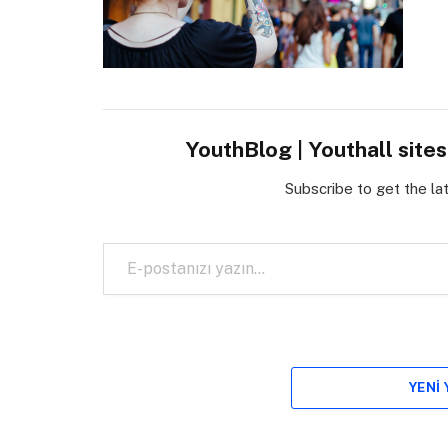
YouthBlog | Youthall site
Subscribe to get the la
E-postanızı yazın…
YENI