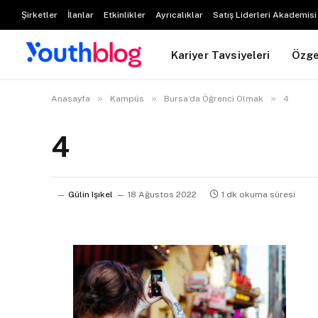
Şirketler
İlanlar
Etkinlikler
Ayrıcalıklar
Satış Liderleri Akademisi
Kariyer Tavsiyeleri
Özg
»
»
»
Anasayfa
Kampüs
Bursa’da Öğrenci Olmak
4
4
Gülin Işıkel
18 Ağustos 2022
1 dk okuma süresi