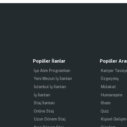
Popüler İlanlar
Popüler Ara
İşe Alım Programları
Kariyer Tavsiy
Yeni Mezun İş İlanları
Özgeçmiş
İstanbul İş İlanları
Mülakat
İş İlanları
Humanspire
Staj İlanları
İlham
Online Staj
Quiz
Uzun Dönem Staj
Kişisel Gelişim