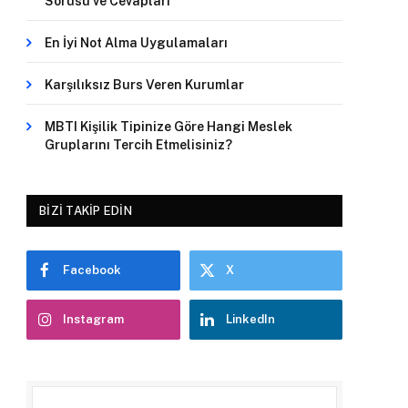
Sorusu ve Cevapları
En İyi Not Alma Uygulamaları
Karşılıksız Burs Veren Kurumlar
MBTI Kişilik Tipinize Göre Hangi Meslek
Gruplarını Tercih Etmelisiniz?
BIZI TAKIP EDIN
Facebook
X
Instagram
LinkedIn