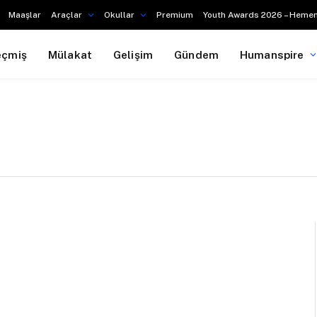
Maaşlar
Araçlar
Okullar
Premium
Youth Awards 2026 – Hemen
eçmiş
Mülakat
Gelişim
Gündem
Humanspire