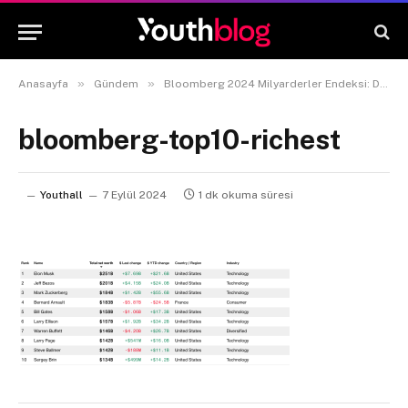
»
»
Anasayfa
Gündem
Bloomberg 2024 Milyarderler Endeksi: Dünyanın En Zenginleri Belli Oldu
bloomberg-top10-richest
Youthall
7 Eylül 2024
1 dk okuma süresi