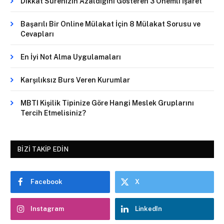
Dikkat Sürenizin Azaldığını Gösteren 3 Önemli İşaret
Başarılı Bir Online Mülakat İçin 8 Mülakat Sorusu ve
Cevapları
En İyi Not Alma Uygulamaları
Karşılıksız Burs Veren Kurumlar
MBTI Kişilik Tipinize Göre Hangi Meslek Gruplarını
Tercih Etmelisiniz?
BIZI TAKIP EDIN
Facebook
X
Instagram
LinkedIn