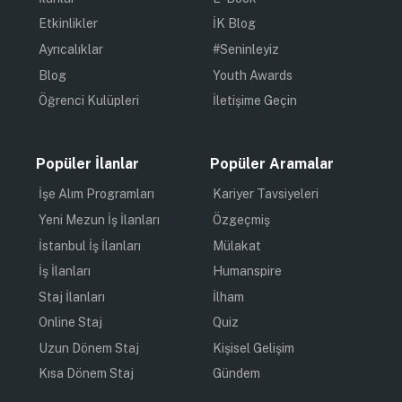
Etkinlikler
İK Blog
Ayrıcalıklar
#Seninleyiz
Blog
Youth Awards
Öğrenci Kulüpleri
İletişime Geçin
Popüler İlanlar
Popüler Aramalar
İşe Alım Programları
Kariyer Tavsiyeleri
Yeni Mezun İş İlanları
Özgeçmiş
İstanbul İş İlanları
Mülakat
İş İlanları
Humanspire
Staj İlanları
İlham
Online Staj
Quiz
Uzun Dönem Staj
Kişisel Gelişim
Kısa Dönem Staj
Gündem