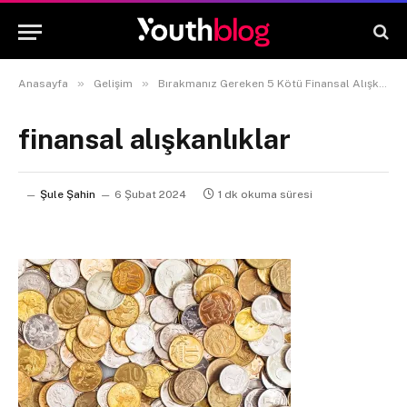
»
»
Anasayfa
Gelişim
Bırakmanız Gereken 5 Kötü Finansal Alışkanlık
finansal alışkanlıklar
Şule Şahin
6 Şubat 2024
1 dk okuma süresi