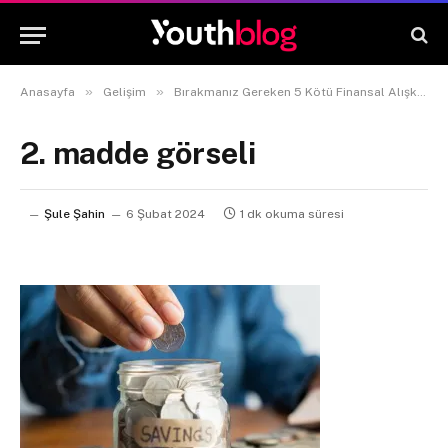
»
»
Anasayfa
Gelişim
Bırakmanız Gereken 5 Kötü Finansal Alışkanlık
2. madde görseli
Şule Şahin
6 Şubat 2024
1 dk okuma süresi