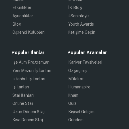
Etkinlikler
İK Blog
Ayrıcalıklar
#Seninleyiz
Blog
Youth Awards
Öğrenci Kulüpleri
İletişime Geçin
Popüler İlanlar
Popüler Aramalar
İşe Alım Programları
Kariyer Tavsiyeleri
Yeni Mezun İş İlanları
Özgeçmiş
İstanbul İş İlanları
Mülakat
İş İlanları
Humanspire
Staj İlanları
İlham
Online Staj
Quiz
Uzun Dönem Staj
Kişisel Gelişim
Kısa Dönem Staj
Gündem