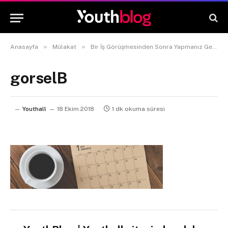
»
»
Anasayfa
Mülakat
Bir İş Görüşmesinden Sonra Yapmanız Gereken 4 Şey
gorselB
Youthall
18 Ekim 2018
1 dk okuma süresi