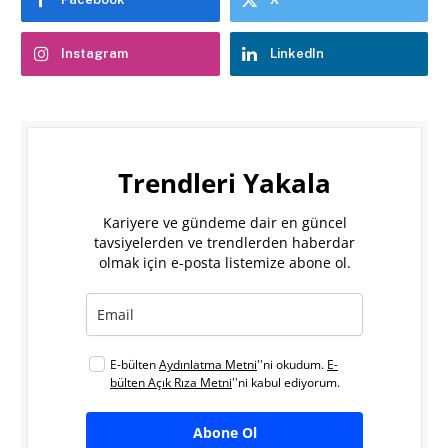
Instagram
LinkedIn
Trendleri Yakala
Kariyere ve gündeme dair en güncel
tavsiyelerden ve trendlerden haberdar
olmak için e-posta listemize abone ol.
E-bülten
Aydınlatma Metni
''ni okudum.
E-
bülten Açık Rıza Metni
''ni kabul ediyorum.
Abone Ol