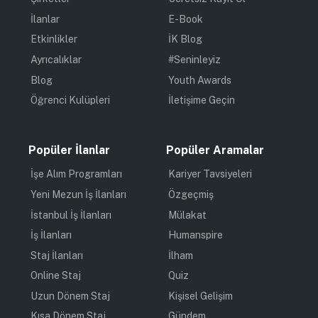
İlanlar
E-Book
Etkinlikler
İK Blog
Ayrıcalıklar
#Seninleyiz
Blog
Youth Awards
Öğrenci Kulüpleri
İletişime Geçin
Popüler İlanlar
Popüler Aramalar
İşe Alım Programları
Kariyer Tavsiyeleri
Yeni Mezun İş İlanları
Özgeçmiş
İstanbul İş İlanları
Mülakat
İş İlanları
Humanspire
Staj İlanları
İlham
Online Staj
Quiz
Uzun Dönem Staj
Kişisel Gelişim
Kısa Dönem Staj
Gündem