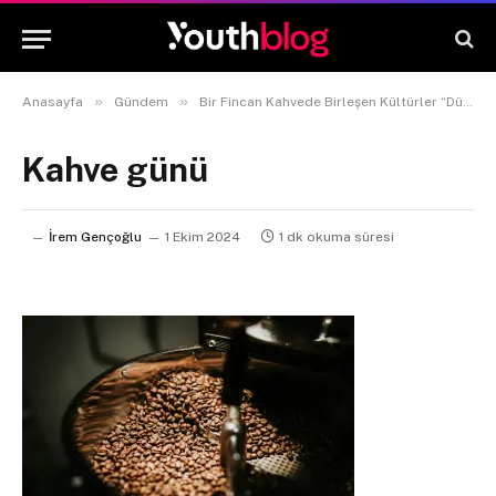
»
»
Anasayfa
Gündem
Bir Fincan Kahvede Birleşen Kültürler “Dünya Kahve Günü”
Kahve günü
İrem Gençoğlu
1 Ekim 2024
1 dk okuma süresi