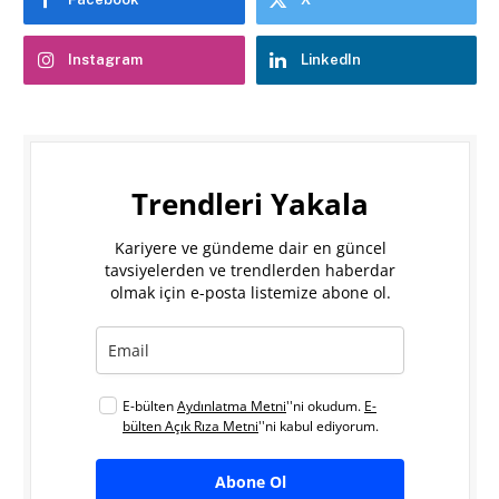
Instagram
LinkedIn
Trendleri Yakala
Kariyere ve gündeme dair en güncel
tavsiyelerden ve trendlerden haberdar
olmak için e-posta listemize abone ol.
E-bülten
Aydınlatma Metni
''ni okudum.
E-
bülten Açık Rıza Metni
''ni kabul ediyorum.
Abone Ol