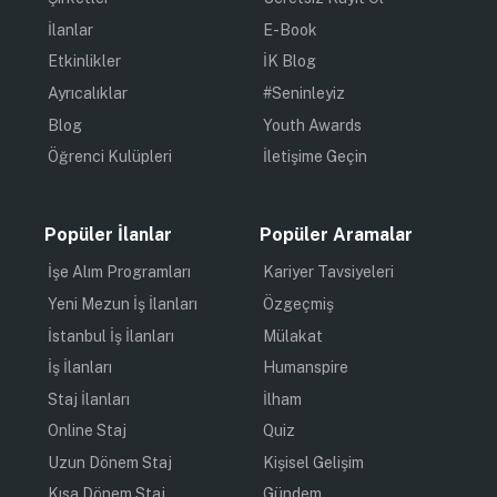
İlanlar
E-Book
Etkinlikler
İK Blog
Ayrıcalıklar
#Seninleyiz
Blog
Youth Awards
Öğrenci Kulüpleri
İletişime Geçin
Popüler İlanlar
Popüler Aramalar
İşe Alım Programları
Kariyer Tavsiyeleri
Yeni Mezun İş İlanları
Özgeçmiş
İstanbul İş İlanları
Mülakat
İş İlanları
Humanspire
Staj İlanları
İlham
Online Staj
Quiz
Uzun Dönem Staj
Kişisel Gelişim
Kısa Dönem Staj
Gündem