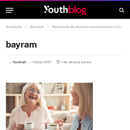
»
»
Anasayfa
Gündem
Bayramda akrabalara anlatılamayan üniversitelerdeki 20 bölüm
bayram
Youthall
1 Eylül 2017
1 dk okuma süresi