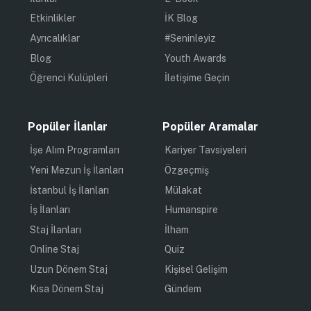
Etkinlikler
İK Blog
Ayrıcalıklar
#Seninleyiz
Blog
Youth Awards
Öğrenci Kulüpleri
İletişime Geçin
Popüler İlanlar
Popüler Aramalar
İşe Alım Programları
Kariyer Tavsiyeleri
Yeni Mezun İş İlanları
Özgeçmiş
İstanbul İş İlanları
Mülakat
İş İlanları
Humanspire
Staj İlanları
İlham
Online Staj
Quiz
Uzun Dönem Staj
Kişisel Gelişim
Kısa Dönem Staj
Gündem