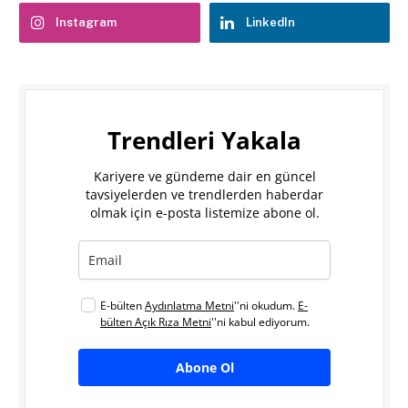
Instagram
LinkedIn
Trendleri Yakala
Kariyere ve gündeme dair en güncel
tavsiyelerden ve trendlerden haberdar
olmak için e-posta listemize abone ol.
E-bülten
Aydınlatma Metni
''ni okudum.
E-
bülten Açık Rıza Metni
''ni kabul ediyorum.
Abone Ol