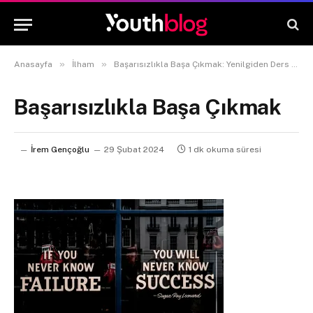
»
»
Anasayfa
İlham
Başarısızlıkla Başa Çıkmak: Yenilgiden Ders Çıkarmak
Başarısızlıkla Başa Çıkmak
İrem Gençoğlu
29 Şubat 2024
1 dk okuma süresi