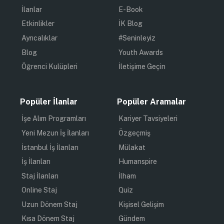
İlanlar
E-Book
Etkinlikler
İK Blog
Ayrıcalıklar
#Seninleyiz
Blog
Youth Awards
Öğrenci Kulüpleri
İletişime Geçin
Popüler İlanlar
Popüler Aramalar
İşe Alım Programları
Kariyer Tavsiyeleri
Yeni Mezun İş İlanları
Özgeçmiş
İstanbul İş İlanları
Mülakat
İş İlanları
Humanspire
Staj İlanları
İlham
Online Staj
Quiz
Uzun Dönem Staj
Kişisel Gelişim
Kısa Dönem Staj
Gündem