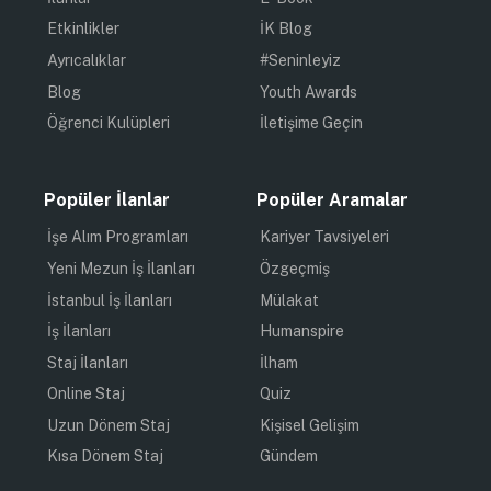
Etkinlikler
İK Blog
Ayrıcalıklar
#Seninleyiz
Blog
Youth Awards
Öğrenci Kulüpleri
İletişime Geçin
Popüler İlanlar
Popüler Aramalar
İşe Alım Programları
Kariyer Tavsiyeleri
Yeni Mezun İş İlanları
Özgeçmiş
İstanbul İş İlanları
Mülakat
İş İlanları
Humanspire
Staj İlanları
İlham
Online Staj
Quiz
Uzun Dönem Staj
Kişisel Gelişim
Kısa Dönem Staj
Gündem