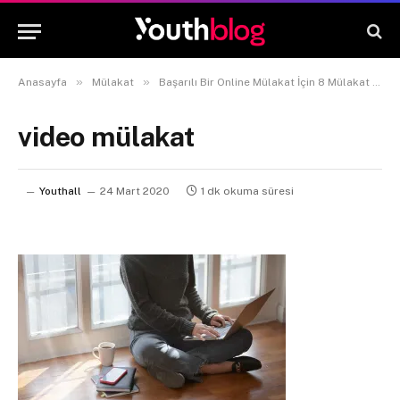
»
»
Anasayfa
Mülakat
Başarılı Bir Online Mülakat İçin 8 Mülakat Sorusu ve Cevapları
video mülakat
Youthall
24 Mart 2020
1 dk okuma süresi