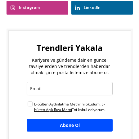
Instagram
LinkedIn
Trendleri Yakala
Kariyere ve gündeme dair en güncel
tavsiyelerden ve trendlerden haberdar
olmak için e-posta listemize abone ol.
E-bülten
Aydınlatma Metni
''ni okudum.
E-
bülten Açık Rıza Metni
''ni kabul ediyorum.
Abone Ol