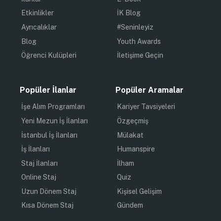
Etkinlikler
İK Blog
Ayrıcalıklar
#Seninleyiz
Blog
Youth Awards
Öğrenci Kulüpleri
İletişime Geçin
Popüler İlanlar
Popüler Aramalar
İşe Alım Programları
Kariyer Tavsiyeleri
Yeni Mezun İş İlanları
Özgeçmiş
İstanbul İş İlanları
Mülakat
İş İlanları
Humanspire
Staj İlanları
İlham
Online Staj
Quiz
Uzun Dönem Staj
Kişisel Gelişim
Kısa Dönem Staj
Gündem