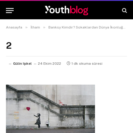
»
»
Anasayfa
İlham
Banksy Kimdir? Sokaklardan Dünya İkonluğuna Doğru Bir Yolculuk
2
Gülin Işıkel
24 Ekim 2022
1 dk okuma süresi