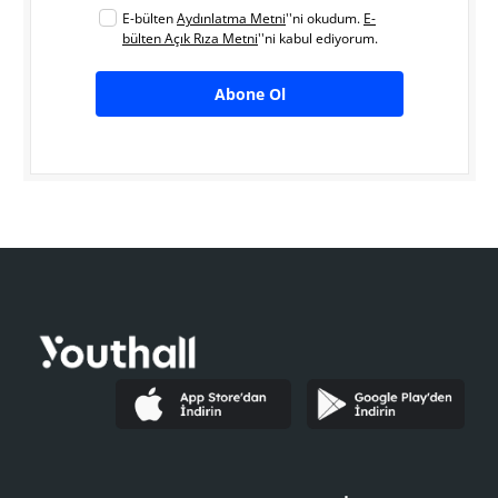
E-bülten
Aydınlatma Metni
''ni okudum.
E-
bülten Açık Rıza Metni
''ni kabul ediyorum.
Abone Ol