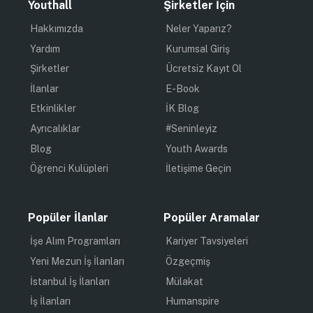
Youthall
Şirketler İçin
Hakkımızda
Neler Yaparız?
Yardım
Kurumsal Giriş
Şirketler
Ücretsiz Kayıt Ol
İlanlar
E-Book
Etkinlikler
İK Blog
Ayrıcalıklar
#Seninleyiz
Blog
Youth Awards
Öğrenci Kulüpleri
İletişime Geçin
Popüler İlanlar
Popüler Aramalar
İşe Alım Programları
Kariyer Tavsiyeleri
Yeni Mezun İş İlanları
Özgeçmiş
İstanbul İş İlanları
Mülakat
İş İlanları
Humanspire