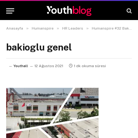
»
»
»
Anasayfa
Humanspire
HR Leaders
Humanspire #32 Bakioğlu Holding İnsan Kaynakları Grup Başkanı Özgür Güneri
bakioglu genel
Youthall
12 Ağustos 2021
1 dk okuma süresi